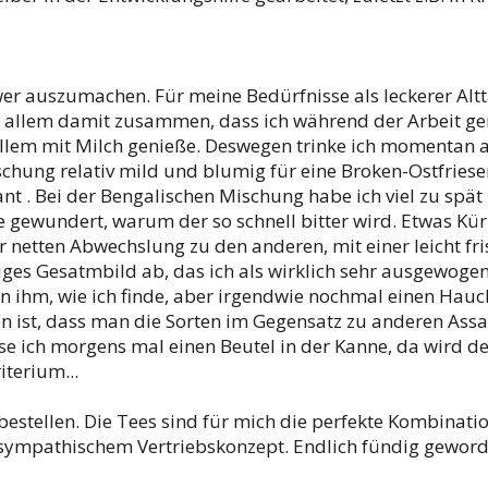
chwer auszumachen. Für meine Bedürfnisse als leckerer Al
r allem damit zusammen, dass ich während der Arbeit ger
allem mit Milch genieße. Deswegen trinke ich momentan 
ischung relativ mild und blumig für eine Broken-Ostfries
 . Bei der Bengalischen Mischung habe ich viel zu spät r
e gewundert, warum der so schnell bitter wird. Etwas Kür
netten Abwechslung zu den anderen, mit einer leicht fri
ziges Gesatmbild ab, das ich als wirklich sehr ausgewoge
 ihm, wie ich finde, aber irgendwie nochmal einen Hau
n ist, dass man die Sorten im Gegensatz zu anderen Ass
sse ich morgens mal einen Beutel in der Kanne, da wird
iterium...
n bestellen. Die Tees sind für mich die perfekte Kombinati
sympathischem Vertriebskonzept. Endlich fündig geword