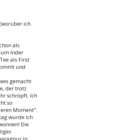
(worüber ich
chon als
 zum Inder
ee als First
 kommt und
stees gemacht
, der trotz
r schröpft. Ich
ht so
nderen Moment".
tag wurde ich
ewonnen! Die
tiges
Kharagpur in