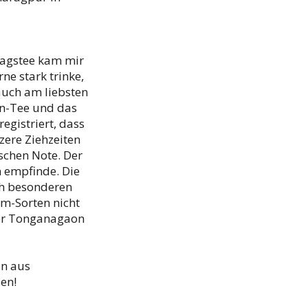
ttagstee kam mir
ne stark trinke,
auch am liebsten
en-Tee und das
egistriert, dass
zere Ziehzeiten
schen Note. Der
n empfinde. Die
ch besonderen
am-Sorten nicht
 der Tonganagaon
on aus
en!