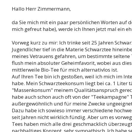
Hallo Herr Zimmermann,
da Sie mich mit ein paar persönlichen Worten auf 
mich gefreut habe), werde ich Ihnen jetzt mal ein e
Vorweg kurz zu mir: Ich trinke seit 25 Jahren Schw
Jugendlicher tief in die Materie Schwarztee hinei
meines Vetrauens gefahren, um bestimmte seltene T
flush mein absoluter Geheimfavorit, wobei aus di
mittlerweile Bio-Tee für mich alternativlos ist.
Auf Ihren Tee bin ich gestoßen, weil ich mich im In
habe. Mein Schwarzteekonsum liegt bei ca. 1 Liter tä
"Massenkonsum" meinem Qualitätsanspruch gerecht w
habe auch schon auch oft von der "Teekampagne" Tee
außergewöhnlich und für meine Zwecke ungeeignet.
Dazu habe ich sowieso immer verschiedene hochwerti
seit Jahren nicht wirklich fündig. Aber um es vorw
Tees haben mich alle drei geschmacklich überzeugt.
nachhaltiges Konzept, sehr sympathisch. Ich habe sel