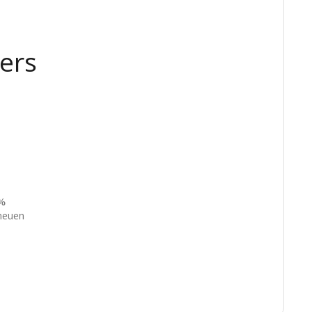
ers
%
 neuen