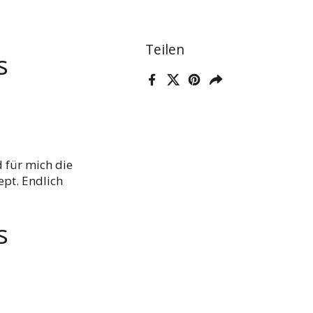
Teilen
s
Facebook
X (Twitter)
Pinterest
Teilen
d für mich die
pt. Endlich
s