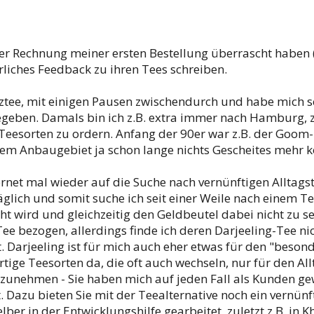
der Rechnung meiner ersten Bestellung überrascht haben 
hrliches Feedback zu ihren Tees schreiben.
arztee, mit einigen Pausen zwischendurch und habe mich s
nbegeben. Damals bin ich z.B. extra immer nach Hamburg,
eesorten zu ordern. Anfang der 90er war z.B. der Goom-T
esem Anbaugebiet ja schon lange nichts Gescheites mehr
ternet mal wieder auf die Suche nach vernünftigen Alltag
glich und somit suche ich seit einer Weile nach einem Tee
ird und gleichzeitig den Geldbeutel dabei nicht zu seh
 bezogen, allerdings finde ich deren Darjeeling-Tee nic
 Darjeeling ist für mich auch eher etwas für den "beso
ge Teesorten da, die oft auch wechseln, nur für den All
egzunehmen - Sie haben mich auf jeden Fall als Kunden g
 Dazu bieten Sie mit der Teealternative noch ein vernünf
ber in der Entwicklungshilfe gearbeitet, zuletzt z.B. in 